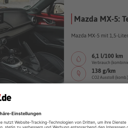
Mazda MX-5: T
Mazda MX-5 mit 1,5-Liter
6,1 l/100 km
Verbrauch (kombinie
138 g/km
CO2 Ausstoß (komb.)