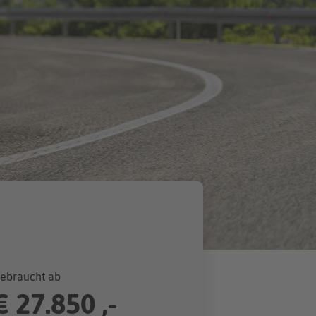
ebraucht ab
€
27.850 ,-