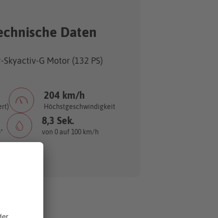
echnische Daten
-Skyactiv-G Motor (132 PS)
204 km/h
rt)
Höchstgeschwindigkeit
8,3 Sek.
*
von 0 auf 100 km/h