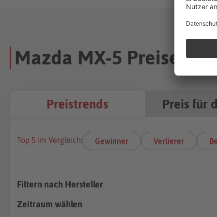
Mazda MX-5 Preisentwi
Preistrends
Preis für 
Top 5 im Vergleich:
Gewinner
Verlierer
Be
Filtern nach Hersteller
Zeitraum wählen