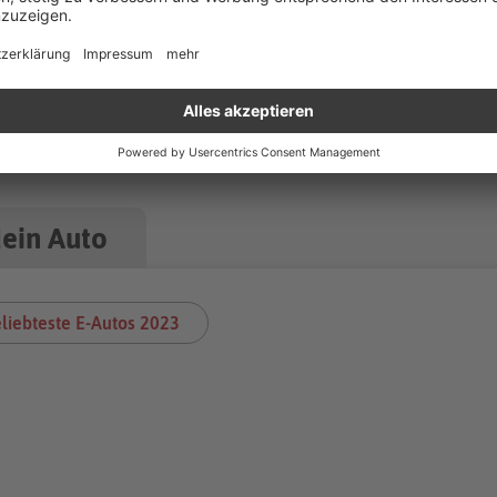
cklung
dein Auto
liebteste E-Autos 2023