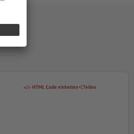
</> HTML Code einbetten
Teilen