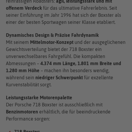
reinrassigen Roadsters:
agil, leistungsstark und mit
offenem Verdeck
für das ultimative Fahrerlebnis. Seit
seiner Einführung im Jahr 1996 hat sich der Boxster als
einer der besten Sportwagen seiner Klasse etabliert.
Dynamisches Design & Präzise Fahrdynamik
Mit seinem
Mittelmotor-Konzept
und der ausgeglichenen
Gewichtsverteilung bietet der 718 Boxster ein
unverwechselbares Fahrgefühl. Die kompakten
Abmessungen –
4.374 mm Länge, 1.801 mm Breite und
1.280 mm Höhe
– machen ihn besonders wendig,
während sein
niedriger Schwerpunkt
für exzellente
Kurvenstabilität sorgt.
Leistungsstarke Motorenpalette
Der Porsche 718 Boxster ist ausschließlich mit
Benzinmotoren
erhältlich, die für beeindruckende
Performance sorgen:
718 Boxster: