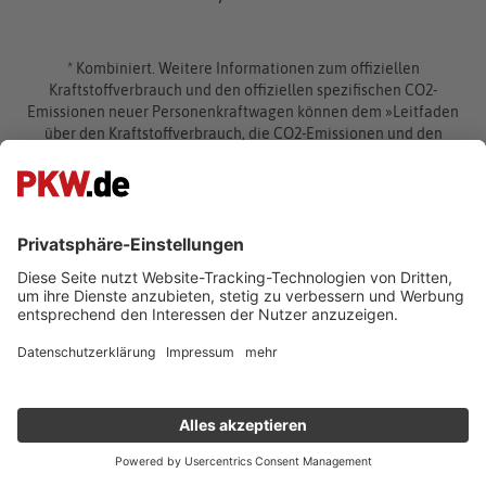
* Kombiniert. Weitere Informationen zum offiziellen
Kraftstoffverbrauch und den offiziellen spezifischen CO2-
Emissionen neuer Personenkraftwagen können dem »Leitfaden
über den Kraftstoffverbrauch, die CO2-Emissionen und den
Stromverbrauch neuer Personenkraftwagen «entnommen
werden, der an allen Verkaufsstellen und bei der Deutschen
Automobil Treuhand GmbH unter www.dat.de unentgeltlich
erhältlich ist.
Suchen
Auto kaufen
Verkaufen
Gebraucht- und Neuwagen
Auto verkaufen
Informieren
Auto online kaufen