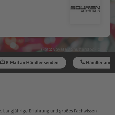
(Foto:
voyata
/
Shutterstock.com
)
E-Mail an Händler senden
Händler anru
ne. Langjährige Erfahrung und großes Fachwissen