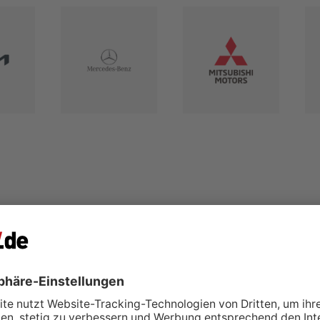
ere Fahrzeuge (0)
r bietet aktuell auf PKW.de keine Fahrzeuge zum Verkauf an.