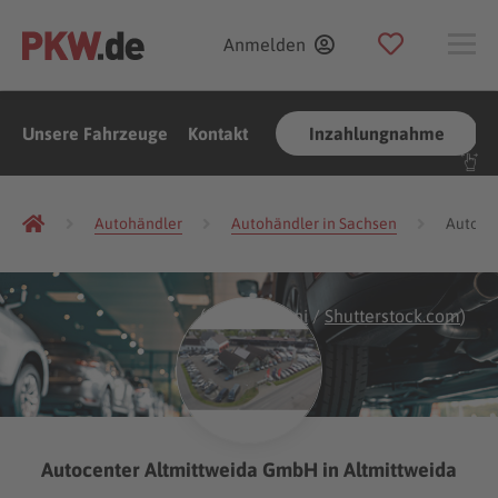
Anmelden
Unsere Fahrzeuge
Kontakt
Inzahlungnahme
Autohändler
Autohändler in Sachsen
Autohän
(Foto:
Fahroni
/
Shutterstock.com
)
Autocenter Altmittweida GmbH in Altmittweida