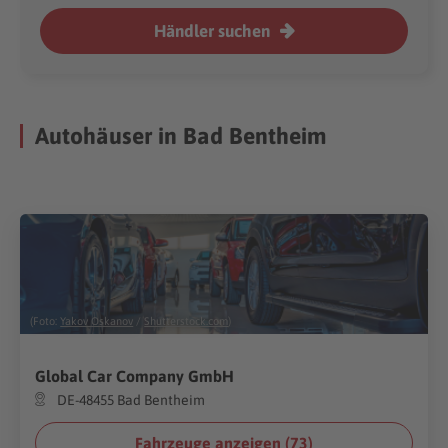
Händler suchen
Autohäuser in Bad Bentheim
(Foto:
Yakov Oskanov
/
Shutterstock.com
)
Global Car Company GmbH
DE-48455 Bad Bentheim
Fahrzeuge anzeigen (
73
)