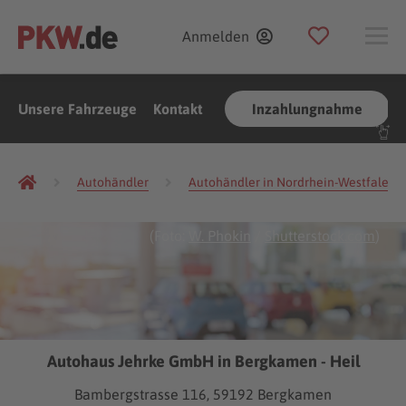
Anmelden
Unsere Fahrzeuge
Kontakt
Inzahlungnahme
Autohändler
Autohändler in Nordrhein-Westfalen
(Foto:
W. Phokin
/
Shutterstock.com
)
Autohaus Jehrke GmbH in Bergkamen - Heil
Bambergstrasse 116, 59192 Bergkamen