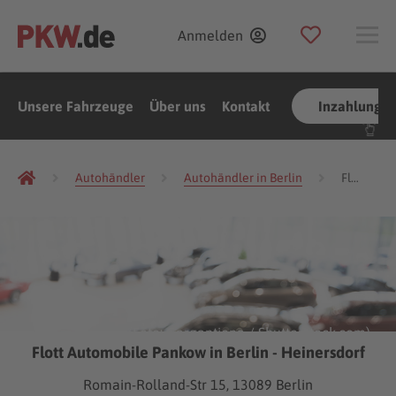
Anmelden
Unsere Fahrzeuge
Über uns
Kontakt
Inzahlungn
Autohändler
Autohändler in Berlin
Flott Automobile Pankow
(Foto:
Gargantiopa
/
Shutterstock.com
)
Flott Automobile Pankow in Berlin - Heinersdorf
Romain-Rolland-Str 15, 13089 Berlin