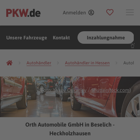
Anmelden
Unsere Fahrzeuge
Kontakt
Inzahlungnahme
Autohändler
Autohändler in Hessen
Autohänd
(Foto:
Yakov Oskanov
/
Shutterstock.com
)
Orth Automobile GmbH in Beselich -
Heckholzhausen