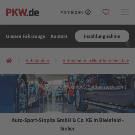
Anmelden
Unsere Fahrzeuge
Kontakt
Inzahlungnahme
Autohändler
Autohändler in Nordrhein-Westfalen
(Foto:
Yakov Oskanov
/
Shutterstock.com
)
Auto-Sport-Stopka GmbH & Co. KG in Bielefeld -
Sieker