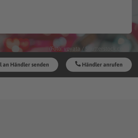
(Foto:
voyata
/
Shutterstock.com
)
l an Händler senden
Händler anrufen