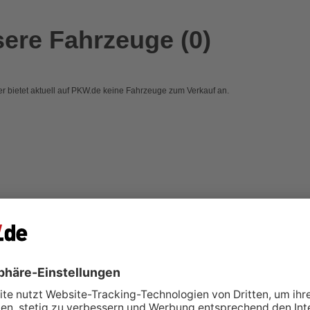
ere Fahrzeuge (0)
r bietet aktuell auf PKW.de keine Fahrzeuge zum Verkauf an.