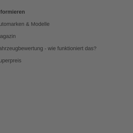
nformieren
utomarken & Modelle
agazin
ahrzeugbewertung - wie funktioniert das?
uperpreis