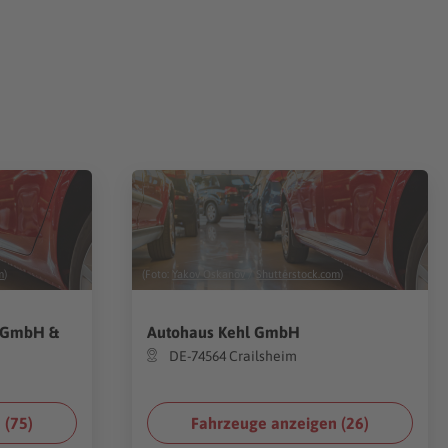
m
)
(Foto:
Yakov Oskanov
/
Shutterstock.com
)
m GmbH &
Autohaus Kehl GmbH
DE-74564 Crailsheim
 (
75
)
Fahrzeuge anzeigen (
26
)