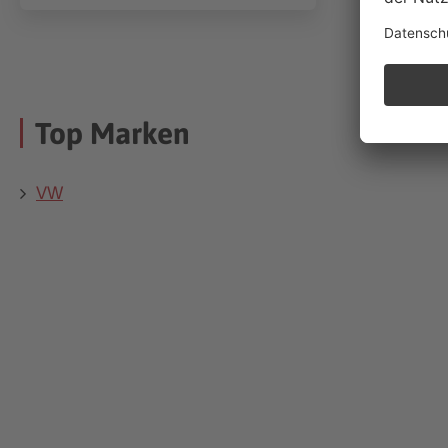
Top Marken
VW