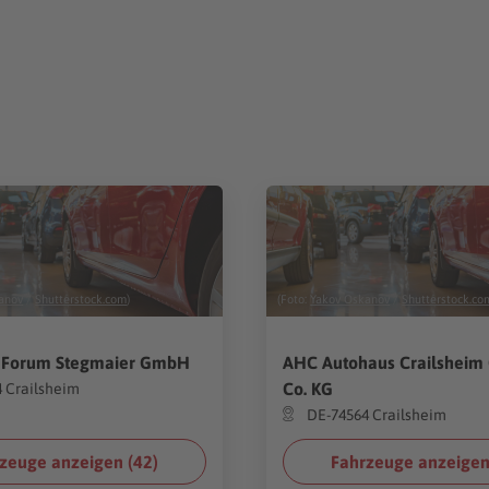
anov
/
Shutterstock.com
)
(Foto:
Yakov Oskanov
/
Shutterstock.co
 Forum Stegmaier GmbH
AHC Autohaus Crailshei
Co. KG
 Crailsheim
DE-74564 Crailsheim
zeuge anzeigen (
42
)
Fahrzeuge anzeigen