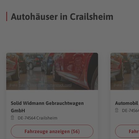
Autohäuser in Crailsheim
(Foto:
Yakov Oskanov
/
Shutterstock.com
)
(Foto:
Yakov Osk
Solid Widmann Gebrauchtwagen
Automobil
GmbH
DE-74564
DE-74564 Crailsheim
Fahrzeuge anzeigen (
56
)
Fahr