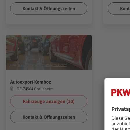
Kontakt & Öffnungszeiten
Kont
(Foto:
Yakov Oskanov
/
Shutterstock.com
)
Autoexport Komboz
DE-74564 Crailsheim
Fahrzeuge anzeigen (
10
)
Kontakt & Öffnungszeiten