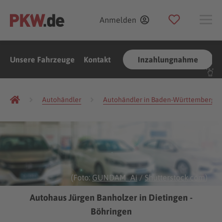
Anmelden
Unsere Fahrzeuge
Kontakt
Inzahlungnahme
Autohändler
Autohändler in Baden-Württemberg
(Foto:
GUNDAM_Ai
/
Shutterstock.com
)
Autohaus Jürgen Banholzer in Dietingen -
Böhringen