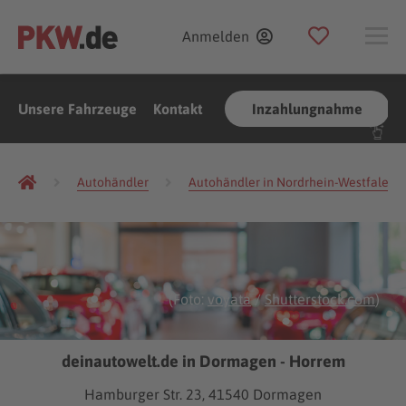
Anmelden
Unsere Fahrzeuge
Kontakt
Inzahlungnahme
Autohändler
Autohändler in Nordrhein-Westfalen
(Foto:
voyata
/
Shutterstock.com
)
deinautowelt.de in Dormagen - Horrem
Hamburger Str. 23, 41540 Dormagen