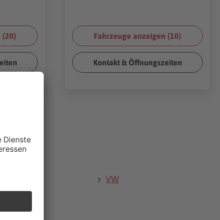
 (
20
)
Fahrzeuge anzeigen (
10
)
eiten
Kontakt & Öffnungszeiten
ot
VW