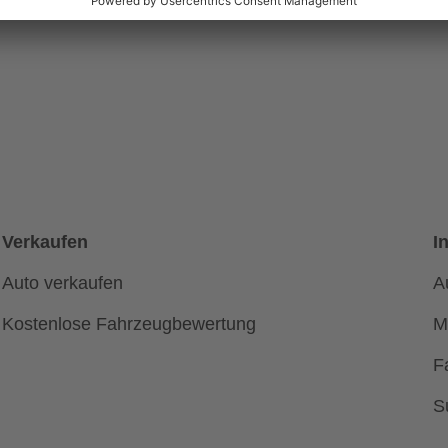
Verkaufen
I
Auto verkaufen
A
Kostenlose Fahrzeugbewertung
M
F
S