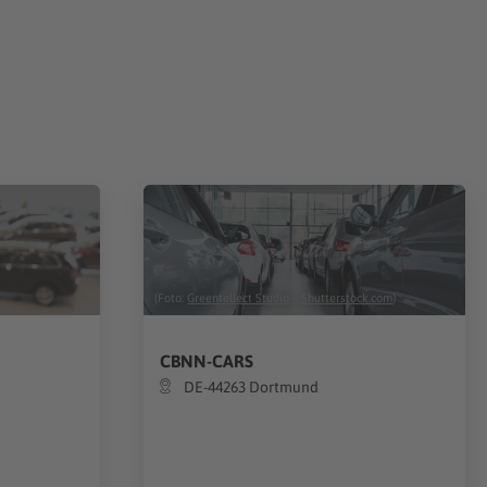
(Foto:
Greentellect Studio
/
Shutterstock.com
)
CBNN-CARS
DE-44263 Dortmund