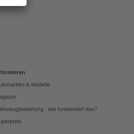
nformieren
utomarken & Modelle
agazin
ahrzeugbewertung - wie funktioniert das?
uperpreis