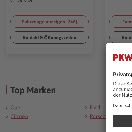
Service
Fahrzeuge anzeigen (
746
)
Fahr
Kontakt & Öffnungszeiten
Kont
Top Marken
Opel
Ford
Citroen
Porsche