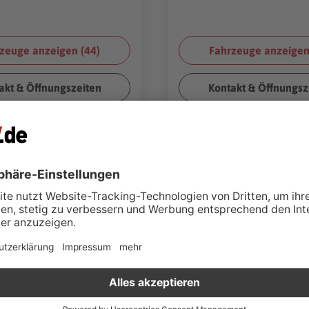
zeuge anzeigen (
44
)
Fahrzeuge anzeigen
akt & Öffnungszeiten
Kontakt & Öffnungsz
Mercedes-Benz
Peuge
Seat