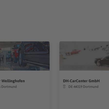
anov
/
Shutterstock.com
)
(Foto:
Gargantiopa
/
Shutterstock.com
)
r Wellinghofen
DH-CarCenter GmbH
5 Dortmund
DE-44319 Dortmund