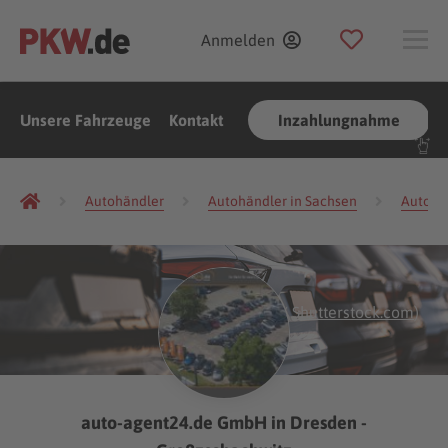
Anmelden
Unsere Fahrzeuge
Kontakt
Inzahlungnahme
Autohändler
Autohändler in Sachsen
Autohä
(Foto:
alexfan32
/
Shutterstock.com
)
auto-agent24.de GmbH in Dresden -