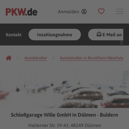
Anmelden
Kontakt
Inzahlungnahme
E-Mail an Hä
Autohändler
Autohändler in Nordrhein-Westfalen
(Foto:
Gargantiopa
/
Shutterstock.com
)
Schloßgarage Wille GmbH in Dülmen - Buldern
Halterner Str. 39-43, 48249 Dülmen