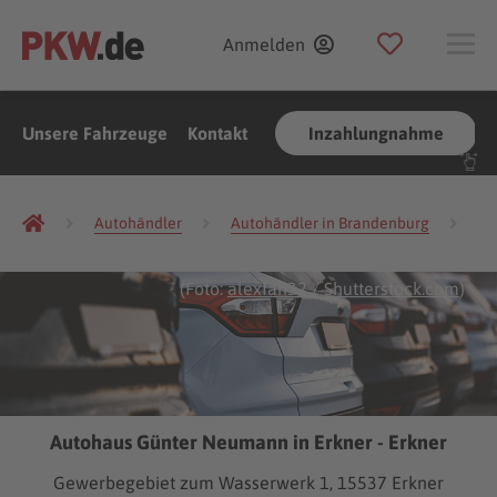
Anmelden
Unsere Fahrzeuge
Kontakt
Inzahlungnahme
Autohändler
Autohändler in Brandenburg
Au
(Foto:
alexfan32
/
Shutterstock.com
)
Autohaus Günter Neumann in Erkner - Erkner
Gewerbegebiet zum Wasserwerk 1, 15537 Erkner