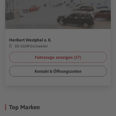
(Foto:
Gargantiopa
/
Shutterstock.com
)
Heribert Westphal e. K.
DE-52249 Eschweiler
Fahrzeuge anzeigen (
37
)
Kontakt & Öffnungszeiten
Top Marken