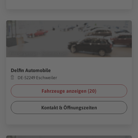
(Foto:
Gargantiopa
/
Shutterstock.com
)
Delfin Automobile
DE-52249 Eschweiler
Fahrzeuge anzeigen (
20
)
Kontakt & Öffnungszeiten