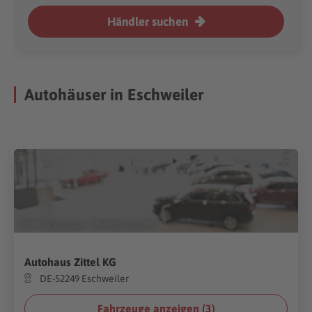
Händler suchen
Autohäuser in Eschweiler
(Foto:
Gargantiopa
/
Shutterstock.com
)
Autohaus Zittel KG
DE-52249 Eschweiler
Fahrzeuge anzeigen (
3
)