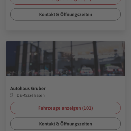
Kontakt & Öffnungszeiten
(Foto:
BigTunaOnline
/
Shutterstock.com
)
Autohaus Gruber
DE-45326 Essen
Fahrzeuge anzeigen (
101
)
Kontakt & Öffnungszeiten