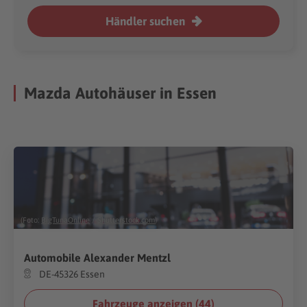
Händler suchen
Mazda Autohäuser in Essen
(Foto:
BigTunaOnline
/
Shutterstock.com
)
Automobile Alexander Mentzl
DE-45326 Essen
Fahrzeuge anzeigen (
44
)