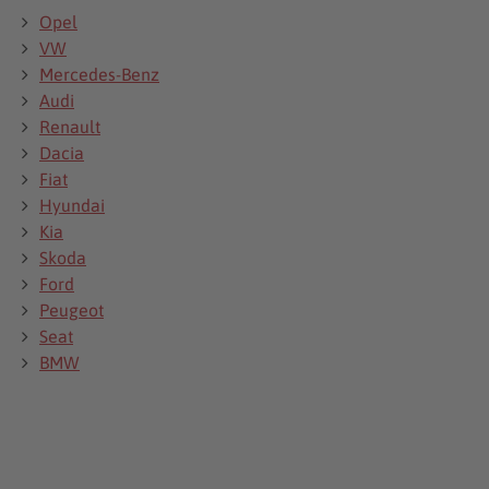
Opel
VW
Mercedes-Benz
Audi
Renault
Dacia
Fiat
Hyundai
Kia
Skoda
Ford
Peugeot
Seat
BMW