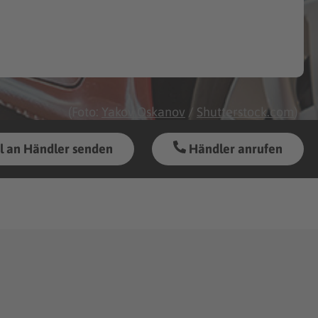
(Foto:
Yakov Oskanov
/
Shutterstock.com
)
l an Händler senden
Händler anrufen