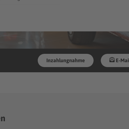
Inzahlungnahme
E-Mai
en