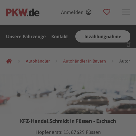
Anmelden
Unsere Fahrzeuge
Kontakt
Inzahlungnahme
Autohändler
Autohändler in Bayern
Autohänd
(Foto:
Gargantiopa
/
Shutterstock.com
)
KFZ-Handel Schmidt in Füssen - Eschach
Hopfenerstr. 15, 87629 Füssen