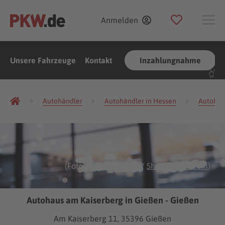
Anmelden
Unsere Fahrzeuge
Kontakt
Inzahlungnahme
Autohändler
Autohändler in Hessen
Autohän
(Foto:
BigTunaOnline
/
Shutterstock.com
)
Autohaus am Kaiserberg in Gießen - Gießen
Am Kaiserberg 11, 35396 Gießen