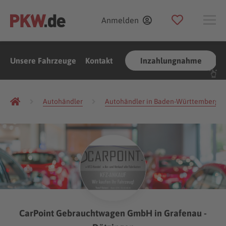
Anmelden
Unsere Fahrzeuge
Kontakt
Inzahlungnahme
Autohändler
Autohändler in Baden-Württemberg
CarPoint Gebrauchtwagen GmbH in Grafenau -
(Foto:
voyata
/
Shutterstock.com
)