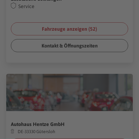
Service
Fahrzeuge anzeigen (
52
)
Kontakt & Öffnungszeiten
(Foto:
voyata
/
Shutterstock.com
)
Autohaus Hentze GmbH
DE-33330 Gütersloh