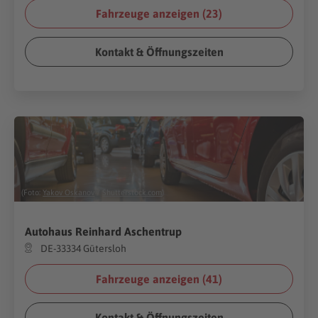
Fahrzeuge anzeigen (
23
)
Kontakt & Öffnungszeiten
(Foto:
Yakov Oskanov
/
Shutterstock.com
)
Autohaus Reinhard Aschentrup
DE-33334 Gütersloh
Fahrzeuge anzeigen (
41
)
Kontakt & Öffnungszeiten