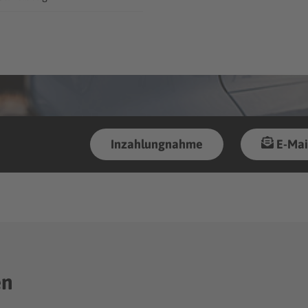
Inzahlungnahme
E-Mai
en