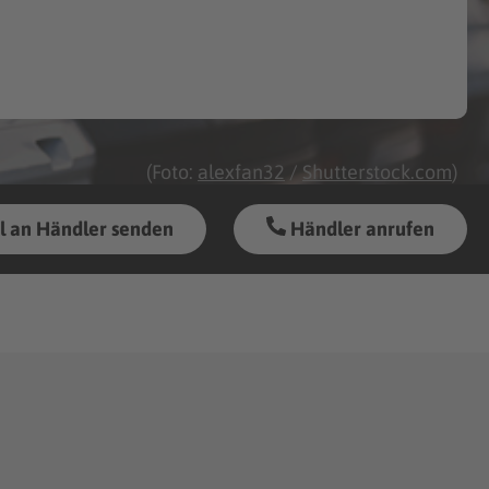
(Foto:
alexfan32
/
Shutterstock.com
)
l an Händler senden
Händler anrufen