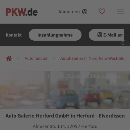
Anmelden
Kontakt
Inzahlungnahme
E-Mail an Hä
Autohändler
Autohändler in Nordrhein-Westfalen
(Foto:
W. Phokin
/
Shutterstock.com
)
Auto Galerie Herford GmbH in Herford - Elverdissen
Ahmser Str. 134, 32052 Herford