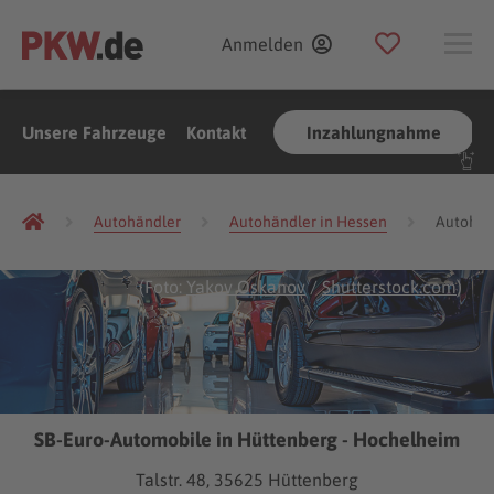
Anmelden
Unsere Fahrzeuge
Kontakt
Inzahlungnahme
Autohändler
Autohändler in Hessen
Autohän
(Foto:
Yakov Oskanov
/
Shutterstock.com
)
SB-Euro-Automobile in Hüttenberg - Hochelheim
Talstr. 48, 35625 Hüttenberg