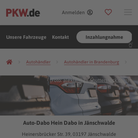
Anmelden
Unsere Fahrzeuge
Kontakt
Inzahlungnahme
Autohändler
Autohändler in Brandenburg
Au
(Foto:
alexfan32
/
Shutterstock.com
)
Auto-Dabo Hein Dabo in Jänschwalde
Heinersbrücker Str. 39, 03197 Jänschwalde