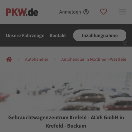
Anmelden
Unsere Fahrzeuge
Kontakt
Inzahlungnahme
Autohändler
Autohändler in Nordrhein-Westfalen
(Foto:
Gargantiopa
/
Shutterstock.com
)
Gebrauchtwagenzentrum Krefeld - ALVE GmbH in
Krefeld - Bockum