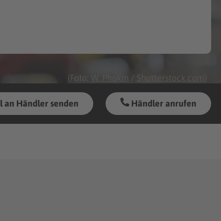
(Foto:
W. Phokin
/
Shutterstock.com
)
l an Händler senden
Händler anrufen