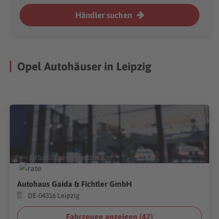
Händler suchen
Opel Autohäuser in Leipzig
(Foto:
BigTunaOnline
/
Shutterstock.com
)
Autohaus Gaida & Fichtler GmbH
DE-04316 Leipzig
Fahrzeuge anzeigen (
42
)