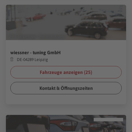
(Foto:
Gargantiopa
/
Shutterstock.com
)
wiessner - tuning GmbH
DE-04289 Leipzig
Fahrzeuge anzeigen (
25
)
Kontakt & Öffnungszeiten