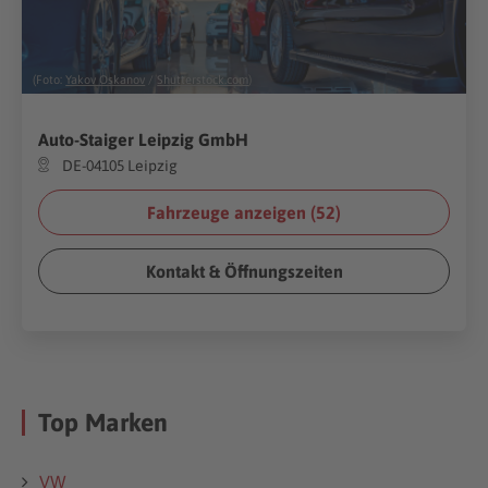
(Foto:
Yakov Oskanov
/
Shutterstock.com
)
Auto-Staiger Leipzig GmbH
DE-04105 Leipzig
Fahrzeuge anzeigen (
52
)
Kontakt & Öffnungszeiten
Top Marken
VW