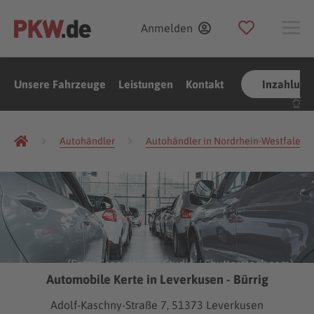
Anmelden
Unsere Fahrzeuge
Leistungen
Kontakt
Inzahlun
Autohändler
Autohändler in Nordrhein-Westfalen
(Foto:
Greentellect Studio
/
Shutterstock.com
)
Automobile Kerte in Leverkusen - Bürrig
Adolf-Kaschny-Straße 7, 51373 Leverkusen