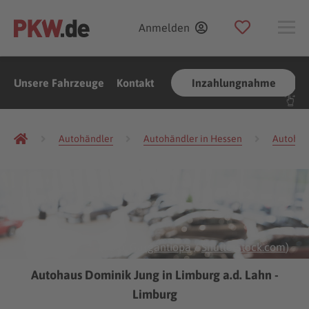
Anmelden
Unsere Fahrzeuge
Kontakt
Inzahlungnahme
Autohändler
Autohändler in Hessen
Autohänd
(Foto:
Gargantiopa
/
Shutterstock.com
)
Autohaus Dominik Jung in Limburg a.d. Lahn -
Limburg