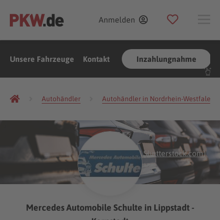
Anmelden
Unsere Fahrzeuge
Kontakt
Inzahlungnahme
Autohändler
Autohändler in Nordrhein-Westfalen
(Foto:
alexfan32
/
Shutterstock.com
)
Mercedes Automobile Schulte in Lippstadt -