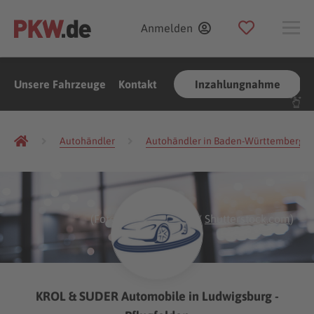
Anmelden
Unsere Fahrzeuge
Kontakt
Inzahlungnahme
Autohändler
Autohändler in Baden-Württemberg
(Foto:
BigTunaOnline
/
Shutterstock.com
)
KROL & SUDER Automobile in Ludwigsburg -