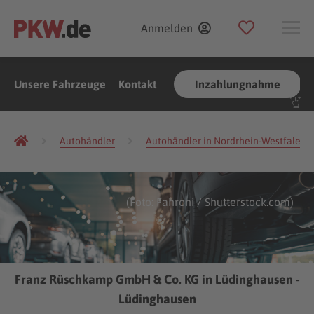
Anmelden
Unsere Fahrzeuge
Kontakt
Inzahlungnahme
Autohändler
Autohändler in Nordrhein-Westfalen
(Foto:
Fahroni
/
Shutterstock.com
)
Franz Rüschkamp GmbH & Co. KG in Lüdinghausen -
Lüdinghausen