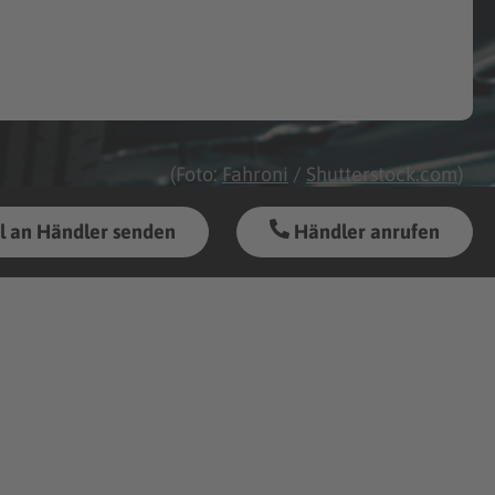
(Foto:
Fahroni
/
Shutterstock.com
)
l an Händler senden
Händler anrufen