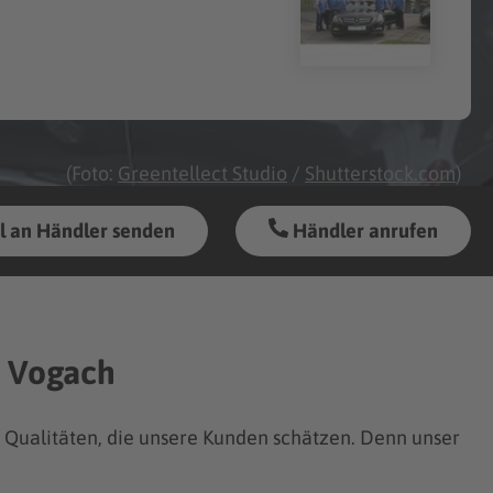
(Foto:
Greentellect Studio
/
Shutterstock.com
)
l an Händler senden
Händler anrufen
s Vogach
ie Qualitäten, die unsere Kunden schätzen. Denn unser