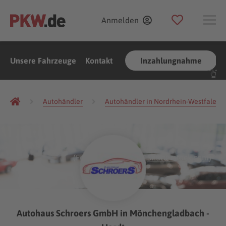
Anmelden
Unsere Fahrzeuge
Kontakt
Inzahlungnahme
Autohändler
Autohändler in Nordrhein-Westfalen
(Foto:
Gargantiopa
/
Shutterstock.com
)
Autohaus Schroers GmbH in Mönchengladbach -