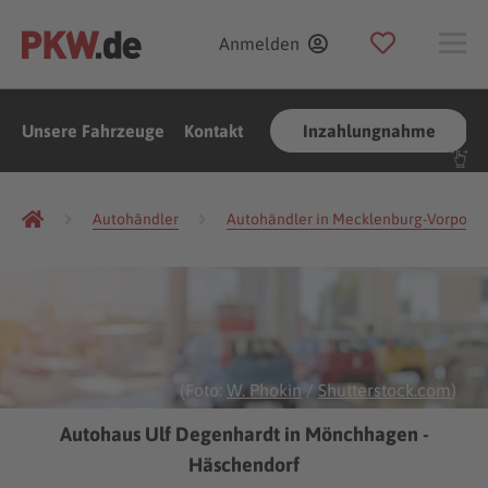
Anmelden
Unsere Fahrzeuge
Kontakt
Inzahlungnahme
Autohändler
Autohändler in Mecklenburg-Vorpom
(Foto:
W. Phokin
/
Shutterstock.com
)
Autohaus Ulf Degenhardt in Mönchhagen -
Häschendorf