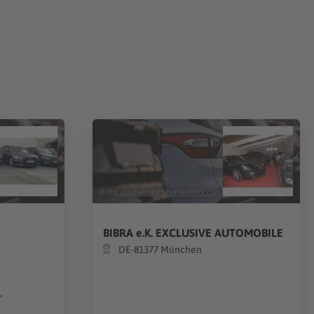
(Foto:
alexfan32
/
Shutterstock.com
)
BIBRA e.K. EXCLUSIVE AUTOMOBILE
DE-81377 München
r