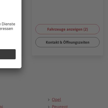
r
 (
11
)
Fahrzeuge anzeigen (
2
)
eiten
Kontakt & Öffnungszeiten
Opel
ai
Peugeot