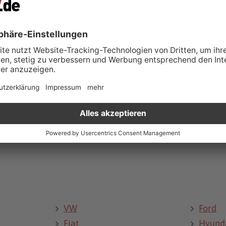
Zusätzliche Leistungen
Wartung und Reparatu
Service
zeuge anzeigen (
17
)
Fahrzeuge anzeigen
akt & Öffnungszeiten
Kontakt & Öffnungsz
VW
Ford
Fiat
Hyund