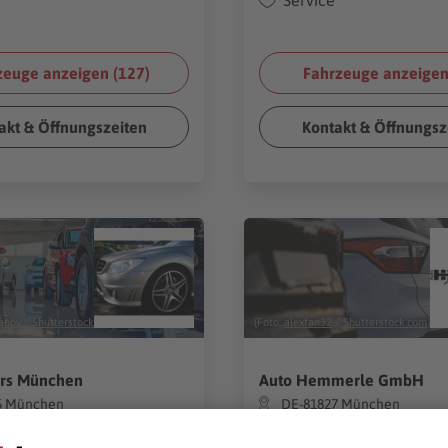
Service
zeuge anzeigen (
127
)
Fahrzeuge anzeigen
akt & Öffnungszeiten
Kontakt & Öffnungsz
anov
/
Shutterstock.com
)
(Foto:
alexfan32
/
Shutterstock.com
)
ors München
Auto Hemmerle GmbH
5 München
DE-81827 München