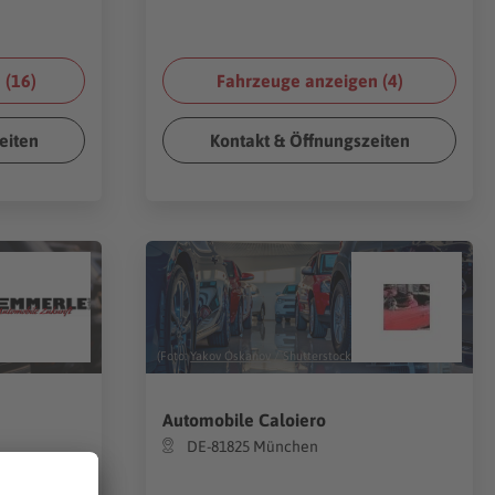
 (
16
)
Fahrzeuge anzeigen (
4
)
eiten
Kontakt & Öffnungszeiten
(Foto:
Yakov Oskanov
/
Shutterstock.com
)
Automobile Caloiero
DE-81825 München