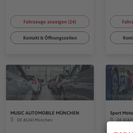
Fahrzeuge anzeigen (
24
)
Fahr
Kontakt & Öffnungszeiten
Kont
(Foto:
Greentellect Studio
/
Shutterstock.com
)
(Foto:
Yakov Osk
MUSIC AUTOMOBILE MÜNCHEN
Sport Mot
DE-81243 München
DE-8182