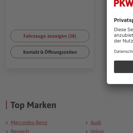
Fahrzeuge anzeigen (
38
)
Fahr
Kontakt & Öffnungszeiten
Kont
Top Marken
Mercedes-Benz
Audi
Renault
Volvo