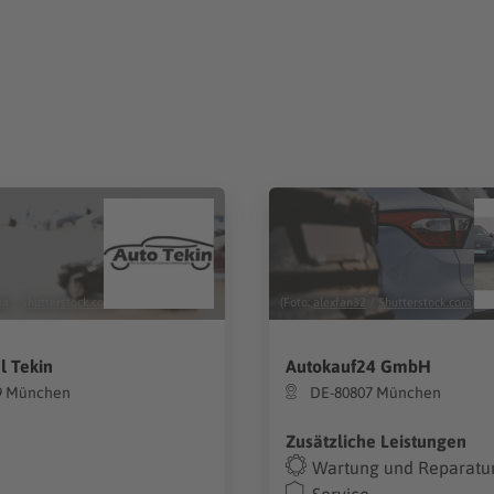
pa
/
Shutterstock.com
)
(Foto:
alexfan32
/
Shutterstock.com
)
l Tekin
Autokauf24 GmbH
9 München
DE-80807 München
Zusätzliche Leistungen
Wartung und Reparatu