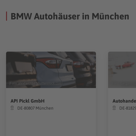
BMW Autohäuser in München
(Foto:
alexfan32
/
Shutterstock.com
)
(Foto:
Gargantio
API Pickl GmbH
Autohande
DE-80807 München
DE-8182