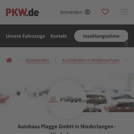
Anmelden
Unsere Fahrzeuge
Kontakt
Inzahlungnahme
Autohändler
Autohändler in Niedersachsen
(Foto:
Gargantiopa
/
Shutterstock.com
)
Autohaus Plagge GmbH in Niederlangen -