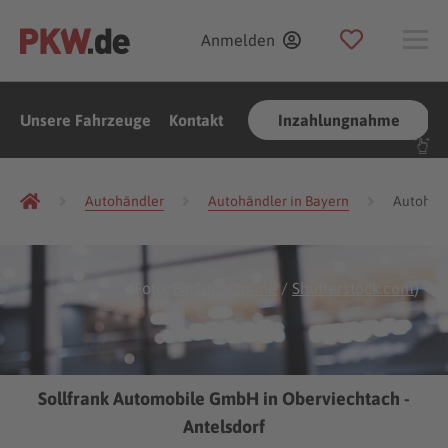
Anmelden
Unsere Fahrzeuge
Kontakt
Inzahlungnahme
Autohändler
Autohändler in Bayern
Autohänd
(Foto:
BigTunaOnline
/
Shutterstock.com
)
Sollfrank Automobile GmbH in Oberviechtach -
Antelsdorf