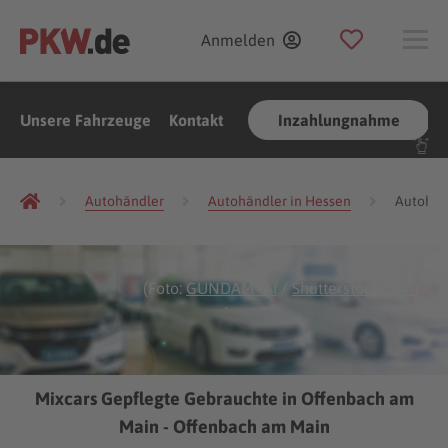
Anmelden
Unsere Fahrzeuge
Kontakt
Inzahlungnahme
Autohändler
Autohändler in Hessen
Autohän
(Foto:
GUNDAM_Ai
/
Shutterstock.com
)
Mixcars Gepflegte Gebrauchte in Offenbach am
Main - Offenbach am Main