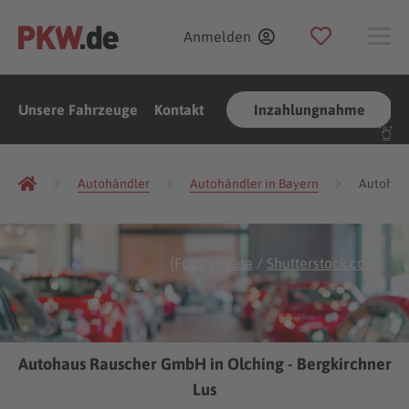
Anmelden
Unsere Fahrzeuge
Kontakt
Inzahlungnahme
Autohändler
Autohändler in Bayern
Autohänd
(Foto:
voyata
/
Shutterstock.com
)
Autohaus Rauscher GmbH in Olching - Bergkirchner
Lus