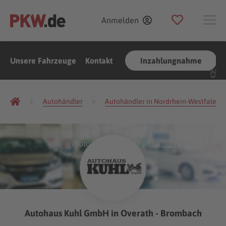
Anmelden
Unsere Fahrzeuge
Kontakt
Inzahlungnahme
Autohändler
Autohändler in Nordrhein-Westfalen
(Foto:
GUNDAM_Ai
/
Shutterstock.com
)
Autohaus Kuhl GmbH in Overath - Brombach