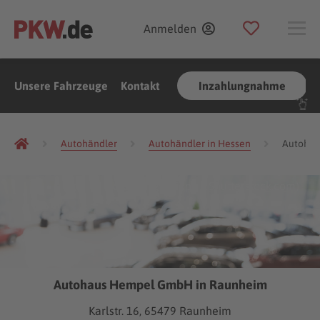
Anmelden
Unsere Fahrzeuge
Kontakt
Inzahlungnahme
Autohändler
Autohändler in Hessen
Autohän
(Foto:
Gargantiopa
/
Shutterstock.com
)
Autohaus Hempel GmbH in Raunheim
Karlstr. 16, 65479 Raunheim