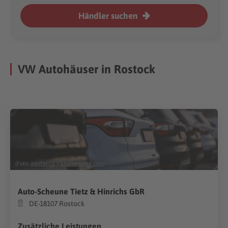
Händler suchen
VW Autohäuser in Rostock
(Foto:
alexfan32
/
Shutterstock.com
)
Auto-Scheune Tietz & Hinrichs GbR
DE-18107 Rostock
Zusätzliche Leistungen