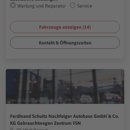
Wartung und Reparatur
Service
Fahrzeuge anzeigen (
14
)
Kontakt & Öffnungszeiten
(Foto:
BigTunaOnline
/
Shutterstock.com
)
Ferdinand Schultz Nachfolger Autohaus GmbH & Co.
KG Gebrauchtwagen Zentrum FSN
DE-18146 Rostock