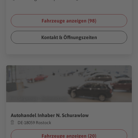
Fahrzeuge anzeigen (
98
)
Kontakt & Öffnungszeiten
(Foto:
Gargantiopa
/
Shutterstock.com
)
Autohandel Inhaber N. Schurawlow
DE-18059 Rostock
Fahrzeuge anzeigen (
20
)