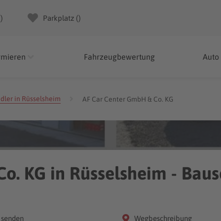
(
)
Parkplatz (
)
rmieren
Fahrzeugbewertung
Auto
dler in Rüsselsheim
AF Car Center GmbH & Co. KG
o. KG in Rüsselsheim - Bau
 senden
Wegbeschreibung