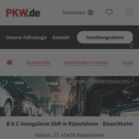
Anmelden
Unsere Fahrzeuge
Kontakt
Inzahlungnahme
Autohändler
Autohändler in Hessen
Autohän
(Foto:
Fahroni
/
Shutterstock.com
)
B & C Autogalerie GbR in Rüsselsheim - Bauschheim
Stahlstr. 27, 65428 Rüsselsheim